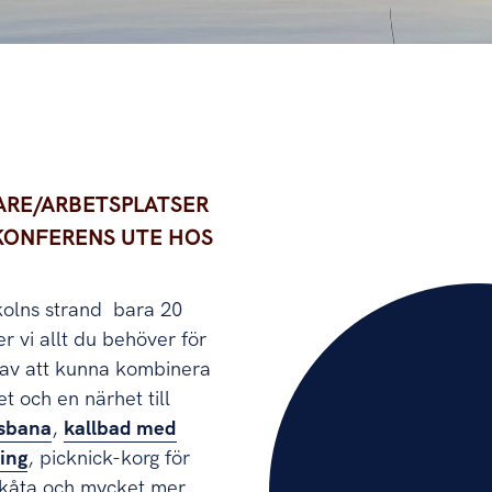
latser som är nyfikna på att lägga er konferens ute hos
ARE/ARBETSPLATSER
 KONFERENS UTE HOS
Ekolns strand bara 20
r vi allt du behöver för
 av att kunna kombinera
t och en närhet till
sbana
,
kallbad med
ing
, picknick-korg för
ltkåta och mycket mer.