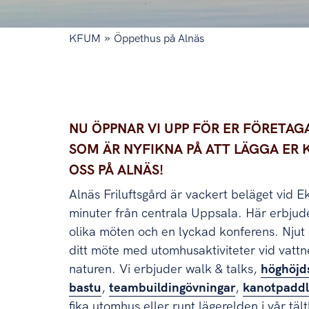
»
KFUM
Öppethus på Alnäs
Nu öppnar vi upp för er företagare/arbetsp
NU ÖPPNAR VI UPP FÖR ER FÖRETAG
SOM ÄR NYFIKNA PÅ ATT LÄGGA ER
OSS PÅ ALNÄS!
Alnäs Friluftsgård är vackert beläget vid 
minuter från centrala Uppsala. Här erbjude
olika möten och en lyckad konferens.
Njut
ditt möte med utomhusaktiviteter vid vattne
naturen. Vi erbjuder walk & talks,
höghöjd
bastu
,
teambuildingövningar
,
kanotpaddl
fika utomhus eller runt lägerelden i vår tä