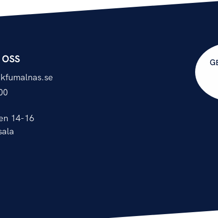
 OSS
G
kfumalnas.se
00
en 14-16
sala