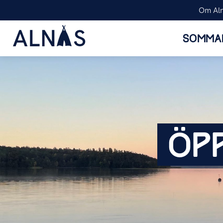
Om Al
SOMMA
ÖP