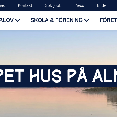
näs
Kontakt
Sök jobb
Press
Bilder
RLOV
SKOLA & FÖRENING
FÖRE
PET HUS PÅ AL