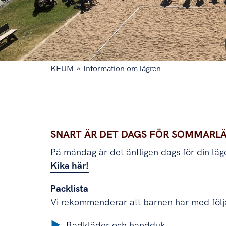
»
KFUM
Information om lägren
Snart är det dags för sommarläger!
SNART ÄR DET DAGS FÖR SOMMARLÄ
På måndag är det äntligen dags för din lä
Kika här!
Packlista
Vi rekommenderar att barnen har med följ
Badkläder och handduk