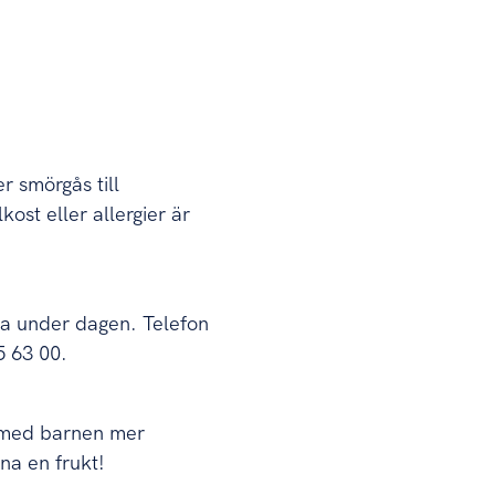
r smörgås till
ost eller allergier är
da under dagen. Telefon
5 63 00.
e med barnen mer
na en frukt!