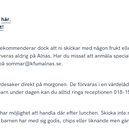
u
här.
t!
rekommenderar dock att ni skickar med någon frukt elle
rveras aldrig på Alnäs. Har du missat att anmäla specialk
e på sommar@kfumalnas.se.
rdesaker direkt på morgonen. De förvaras i en värdelå
tt barn under dagen kan du alltid ringa receptionen 018-1
 har möjlighet att handla där efter lunchen. Skicka int
tt barnen har med sig godis, chips eller liknande men gär