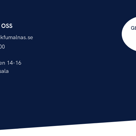
 OSS
G
kfumalnas.se
00
en 14-16
sala