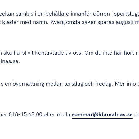
ckan samlas i en behållare innanför dörren i sportstu
kläder med namn. Kvarglömda saker sparas augusti m
ska ha blivit kontaktade av oss. Om du inte har hört n
lnas.se.
s en övernattning mellan torsdag och fredag. Mer info
mmer
018-15 63 00
eller maila
sommar@kfumalnas.se
om