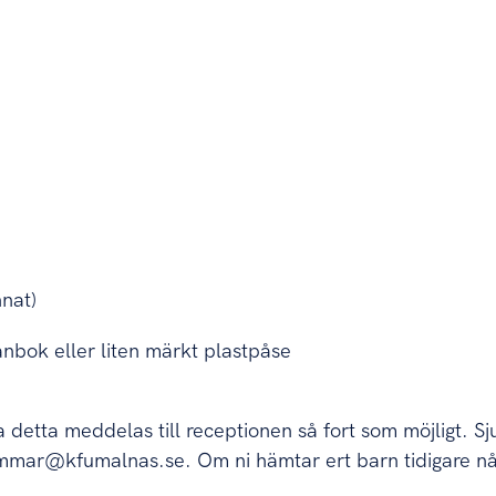
nnat)
lånbok eller liten märkt plastpåse
detta meddelas till receptionen så fort som möjligt. S
ommar@kfumalnas.se. Om ni hämtar ert barn tidigare någ